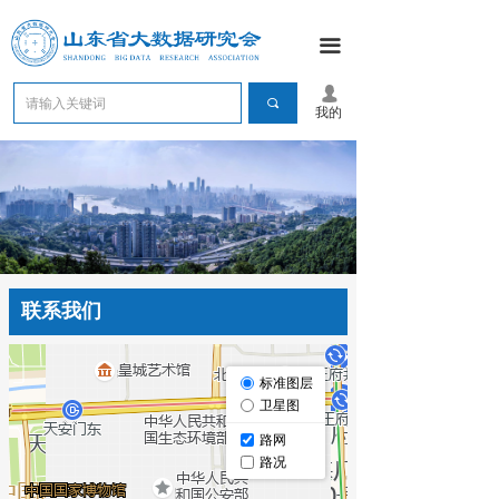
끀
넙
끠
我的
联系我们