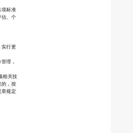
出境标准
评估、个
，实行更
单管理，
项相关技
境的，按
规章规定