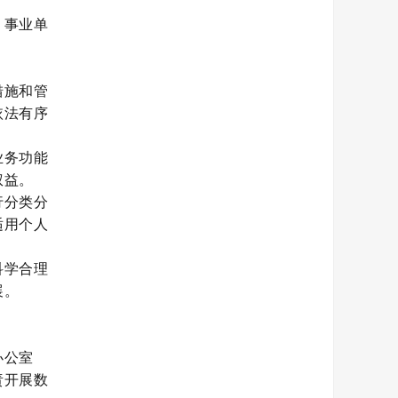
、事业单
措施和管
依法有序
业务功能
权益。
行分类分
适用个人
科学合理
展。
办公室
责开展数