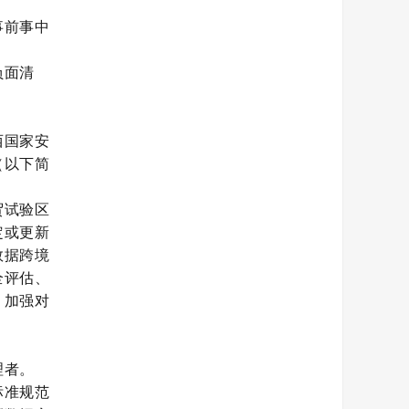
事前事中
负面清
西国家安
（以下简
贸试验区
定或更新
数据跨境
全评估、
，加强对
理者。
标准规范