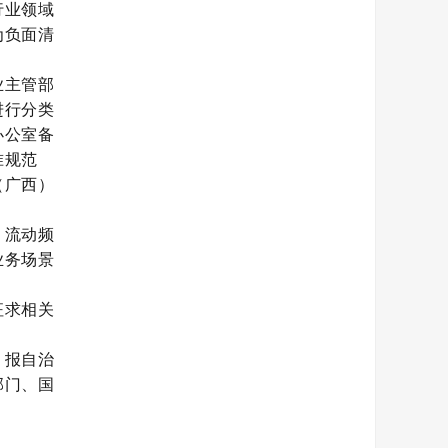
行业领域
为负面清
业主管部
进行分类
办公室备
准规范
（广西）
、流动频
业务场景
征求相关
，报自治
部门、国