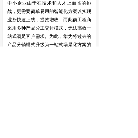
中小企业由于在技术和人才上面临的挑
战，更需要简单易用的智能化方案以实现
业务快速上线，提效增收，而此前工程商
采用多种产品分工交付模式，无法高效一
站式满足客户需求。为此，华为将过去的
产品分销模式升级为一站式场景化方案的
分销模式，围绕场景打造方案，基于场景
定义产品，推出华为坤灵“4+10+N”中小
企业智能化方案。
“4”即是基于企业生产经营活动中息息相
关的智能办公、智能商业、智能教育、智
能医疗四大核心场景；“10”即是十大一站
式场景化方案，包括中小企业办公、智能
酒店、数字诊疗平台、智能互动教室
等；“N”即是围绕四大场景定义的系列化
产品，本次华为发布了26款针对分销市