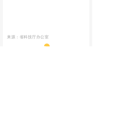
来源：省科技厅办公室
免责声明：
本账号所发布的
一切内容，包括但不限于文
字、图片及数据，均来源于
原创、投稿、转载或公开资
料，仅供读者学习交流之目
的。所有内容不代表本平台
观点，其版权归属原作者或