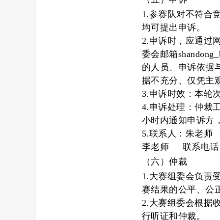
1.
参赛队对不符合
均可提出申诉。
2.申诉时，应通
委会邮箱
shando
的人员、申诉依据
据不充分、仅凭主
3.申诉时效：本轮
4.申诉处理：仲
小时内通知申诉方
5.联系人：
朱
老师
李老师
联系电话
（六）
仲裁
1.
大赛组委会负责
赛结果的公平、公
2.大赛组委会根
行听证和仲裁。