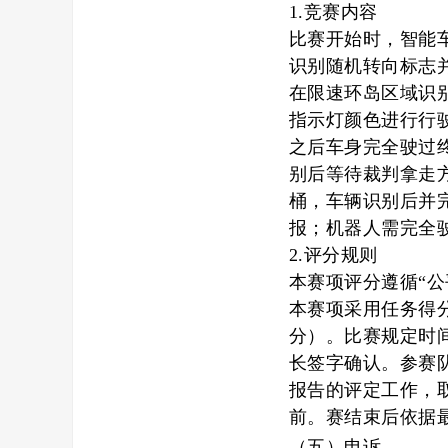
1.竞赛内容
比赛开始时，智能
识别随机转向标志
在限速环岛区域识
指示灯颜色进行行
之后车身完全驶过
别后等待裁判拿走
桶，车辆识别后并
报；机器人需完全
2.评分规则
本赛项评分遵循
“
本赛项采用任务得
分）。比赛规定时
长签字确认。参赛
报告的评定工作，
前。
赛结束后依据
（五）
申诉