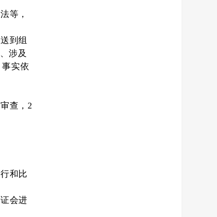
做法等，
发送
到
组
间、涉及
，事实依
审查，2
进行和比
听证会进