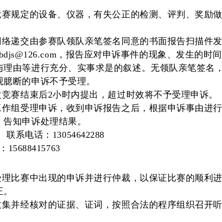
竞赛规定的设备、仪器，有失公正的检测、评判、奖励
过网络递交由参赛队领队亲笔签名同意的书面报告扫描件
ng_bdjs@126.com，报告应对申诉事件的现象、发生的时
与理由等进行充分、实事求是的叙述。无领队亲笔签名
观臆断的申诉不予受理。
次竞赛结束后
2
小时内提出，超过时效将不予受理申诉。
裁工作组受理申诉，收到申诉报告之后，根据申诉事由进行
，告知申诉处理结果。
联系电话：
1
3054642288
：
15688415763
受理比赛中出现的申诉并进行仲裁，以保证比赛的顺利
正。
据收集并经核对的证据、证词，按照合法的程序组织召开