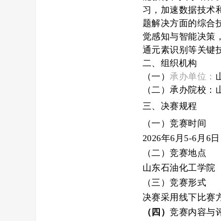
习，加速数据技术
题解决方面的综合
觉感知与智能决策
通元素识别等关键
二、
组织机构
（一）
承办单位：
（二）
承办院校：
三、
决赛规程
（一）
竞赛时间
202
6
年
6
月
5-6
月
6
日
（二）
竞赛地点
山东石油化工学院
（三）
竞赛形式
决赛采用线
下
比赛
（四）
竞赛内容与