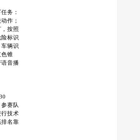
下任务：
关动作；
灯，按照
危险标识
，车辆识
红色锥
行语音播
30
，参赛队
进行技术
伍排名靠