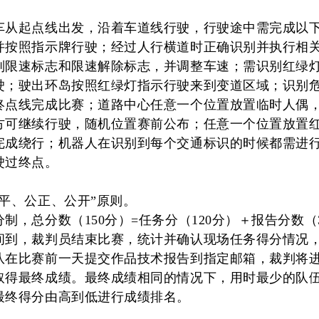
车从起点线出发，沿着车道线行驶，行驶途中需完成以
并按照指示牌行驶；经过人行横道时正确识别并执行相
别限速标志和限速解除标志，并调整车速；需识别红绿
驶；驶出环岛按照红绿灯指示行驶来到变道区域；识别
终点线完成比赛；道路中心任意一个位置放置临时人偶
方可继续行驶，随机位置赛前公布；任意一个位置放置
完成绕行；机器人在识别到每个交通标识的时候都需进
驶过终点
。
公平、公正、公开”原则。
分制，总分数（
150分）=任务分（120分）＋报告分数（
间到，裁判员结束比赛，统计并确认现场任务
得分情况
队在比赛前一天提交作品技术报告到指定邮箱，裁判将
取得最终成绩。最终成绩相同的情况下，用时最少的队
最终得分由高到低进行成绩排名。