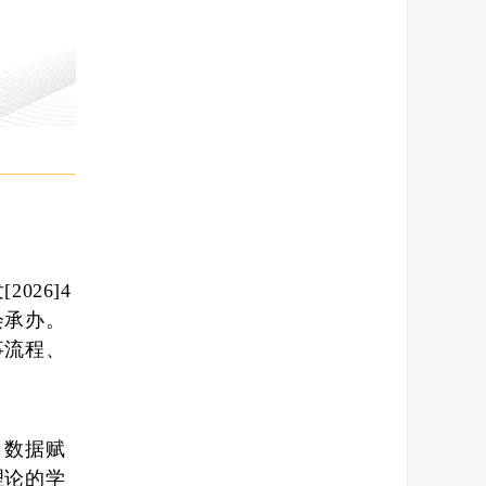
发
[2026]4
会承办
。
事流程、
，数据赋
理论的学