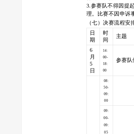
3.参赛队不得因
理。比赛不因申诉
（七）
决赛流程安
日
时
主题
期
间
6
14:
月
00-
参赛队
5
18:
日
00
08:
50-
09:
00
09:
00-
09:
05