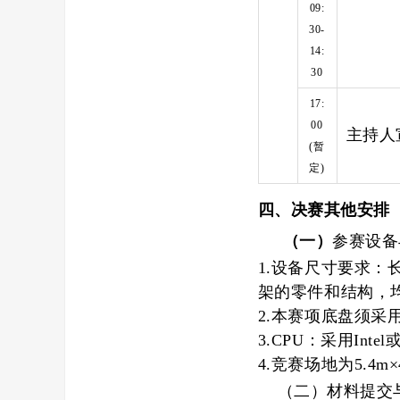
09:
30-
14:
30
17:
00
主持人
(暂
定)
四、
决赛其他安排
（一）
参赛设备
1.
设备尺寸要求：
架的零件和结构，
2.
本赛项底盘须采
3.
CPU：采用Inte
4.
竞赛场地为
5.4m
×
（二）
材料提交