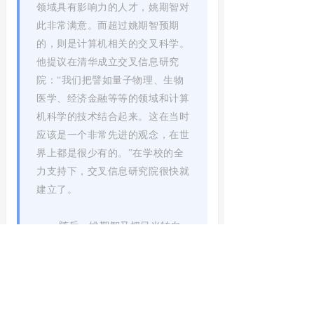
领域具有影响力的人才，姚期智对
此非常满意。而超过姚期智预期
的，则是计算机相关的交叉科学。
他提议在清华成立交叉信息研究
院：“我们把譬如量子物理、生物
医学、经济金融等等的领域和计算
机科学的技术结合起来。这在当时
应该是一个非常先进的观念，在世
界上都是很少有的。”在学校的全
力支持下，交叉信息研究院很快就
建立了。
随后，姚期智又把目光转向
了人工智能（AI）领域。2019年5
月，清华大学人工智能班（智班）
成立，姚期智出任首席教授。