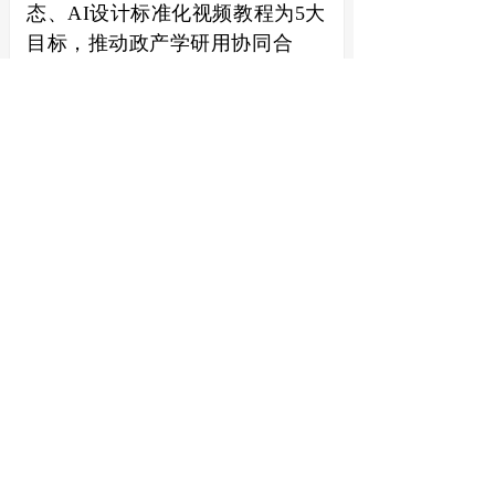
态、AI设计标准化视频教程为5大
目标，推动政产学研用协同合
作，促进产业链、创新链、教育
链、人才链融合创新发展。
免责声明：
本号所载内容均
为原创、投稿、授权转载或
网络公开资料搜集整理，仅
供读者交流学习使用，版权
归原作者所有，且仅代表作
者个人观点，与本号立场无
关。若所引用的图片、数
据、文字等来源标注有误或