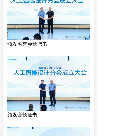
颁发名誉会长聘书
颁发会长证书