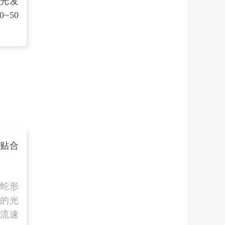
使光发
~50
贴合
蛇形
附的光
和流速