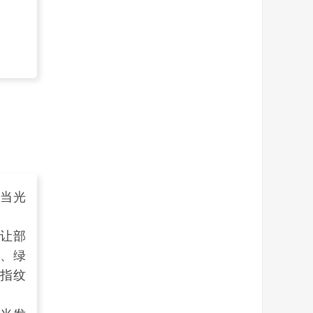
当光
会让部
、绿
如指纹