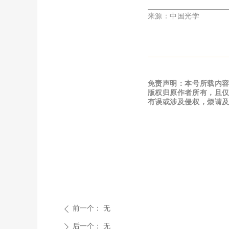
来源：中国光学
免责声明：
本号所载内
版权归原作者所有，且
有误或涉及侵权，烦请
前一个：
无
ꄴ
后一个：
无
ꄲ